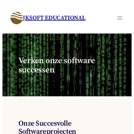
Ga
naar
JKSOFT EDUCATIONAL
de
inhoud
Verken onze software
successen
Onze Succesvolle
Softwareprojecten